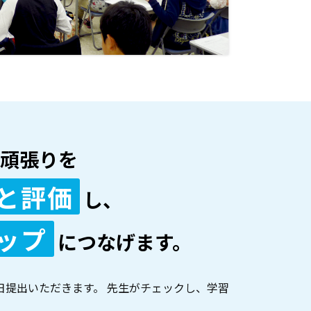
頑張りを
と評価
し、
ップ
につなげます。
日提出いただきます。 先生がチェックし、学習
。