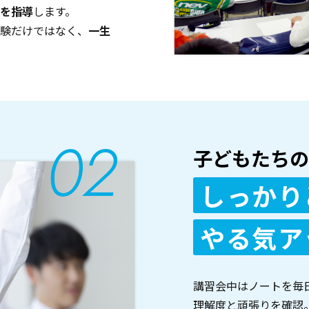
を指導
します。
験だけではなく、
一生
子どもたちの
しっかり
やる気ア
講習会中はノートを毎
理解度と頑張りを確認