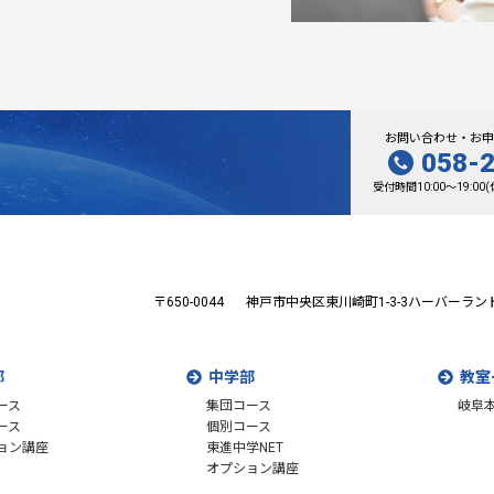
お問い合わせ・お申
058-
受付時間10:00～19:0
〒650-0044
神戸市中央区東川崎町1-3-3
ハーバーラン
部
中学部
教室
ース
集団コース
岐阜
ース
個別コース
ョン講座
東進中学NET
オプション講座