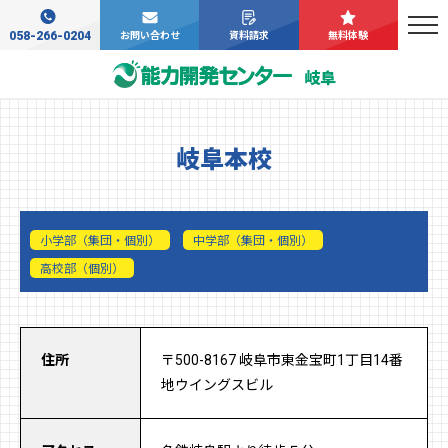
058-266-0204
お問い合わせ
資料請求
無料体験
岐阜
岐阜本校
小学部（集団・個別）
中学部（集団・個別）
高校部（個別）
住所
〒500-8167 岐阜市東金宝町1丁目14番
地ウイングスビル