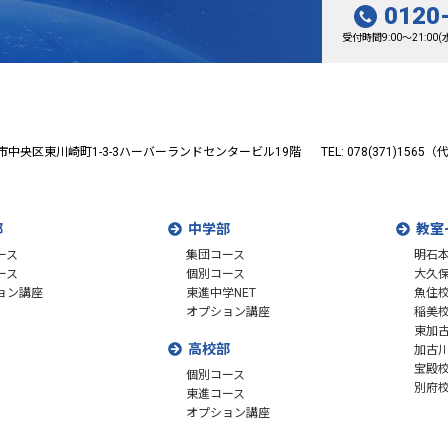
0120
受付時間9:00～21:0
市中央区東川崎町1-3-3
ハーバーランドセンタービル19階
TEL: 078(371)1565
部
中学部
教室
ース
集団コース
明石
ース
個別コース
大久
ョン講座
東進中学NET
魚住
オプション講座
稲美
東加
高校部
加古
宝殿
個別コース
別府
東進コース
オプション講座