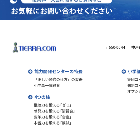
〒650-0044
神戸
能力開発センターの特長
小学
「正しい勉強の仕方」の習得
集団コ
小中高一貫教育
個別コ
オプシ
4つの柱
継続力を鍛える｢ゼミ｣
瞬発力を鍛える｢講習会｣
変革力を鍛える｢合宿｣
本番力を鍛える｢模試｣