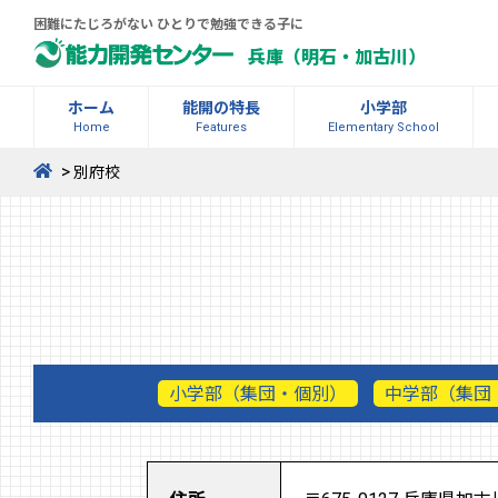
困難にたじろがない ひとりで勉強できる子に
兵庫（明石・加古川）
ホーム
能開の特長
小学部
Home
Features
Elementary School
>
別府校
小学部（集団・個別）
中学部（集団