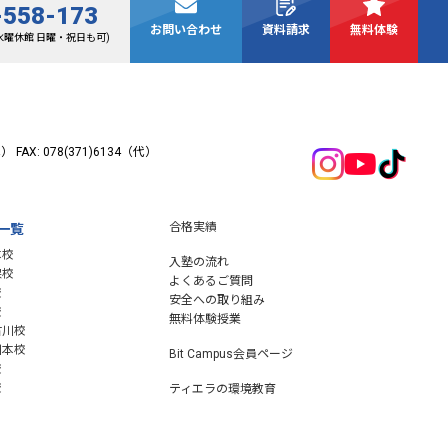
-558-173
お問い合わせ
資料請求
無料体験
0(水曜休館 日曜・祝日も可)
（代）
FAX: 078(371)6134（代）
合格実績
一覧
本校
入塾の流れ
保校
よくあるご質問
校
安全への取り組み
校
無料体験授業
古川校
川本校
Bit Campus会員ページ
校
校
ティエラの環境教育