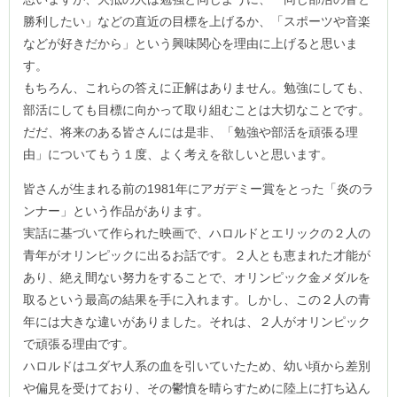
勝利したい」などの直近の目標を上げるか、「スポーツや音楽
などが好きだから」という興味関心を理由に上げると思いま
す。
もちろん、これらの答えに正解はありません。勉強にしても、
部活にしても目標に向かって取り組むことは大切なことです。
だだ、将来のある皆さんには是非、「勉強や部活を頑張る理
由」についてもう１度、よく考えを欲しいと思います。
皆さんが生まれる前の1981年にアガデミー賞をとった「炎のラ
ンナー」という作品があります。
実話に基づいて作られた映画で、ハロルドとエリックの２人の
青年がオリンピックに出るお話です。２人とも恵まれた才能が
あり、絶え間ない努力をすることで、オリンピック金メダルを
取るという最高の結果を手に入れます。しかし、この２人の青
年には大きな違いがありました。それは、２人がオリンピック
で頑張る理由です。
ハロルドはユダヤ人系の血を引いていたため、幼い頃から差別
や偏見を受けており、その鬱憤を晴らすために陸上に打ち込ん