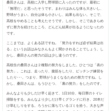
桑田さんは、高校に入学し野球部に入ったのですが、最初に
「無理だ」と思ったそうです。まわりはみんな体も大きいし、
野球がうまい。自分は体も小さいし、結果も出ない。そこで、
高校をやめることも考えたそうです。しかし、そこであきらめ
ずに努力を続けたところ、どんどん結果が出るようになったの
です。
ここまでは、よくある話ですね。「努力をすれば必ず結果は出
る」というお話はみなさんもよく聞かされることでしょう。し
かし、桑田さんの努力の話は少し違うのです。
高校生の桑田さんは２種類の努力をしました。ひとつは「表の
努力」。これは、走ったり、腹筋をしたり、ピッチング練習を
したり･･･。つまり、野球がうまくなるための努力ですね。し
かし、桑田さんは、もうひとつ、「裏の努力」をしたのです。
みんなよりも少しだけ早く起きて、1日10分、毎日寮のトイレ
掃除をする。みんなより少しだけ早くグランドに行き、20本だ
け草むしりをする。ろうかに落ちているゴミを拾う。大きな声