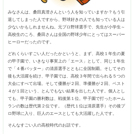
みなさんは、桑田真澄さんという人を知っていますか？もう引
退してしまった人ですから、野球好きの人でも知っている人は
少ないかもしれませんね。元プロ野球選手で、先生が小学生～
高校生のころ、桑田さんは全国の野球少年にとってはスーパー
ヒーローだったのです。
どれくらいすごい人だったかというと、まず、高校１年生の夏
の甲子園で、いきなり事実上の「エース」として、同じ１年生
で「４番バッター」の清原選手とともに全国制覇。そしてその
後も大活躍を続け、甲子園では、高校３年間で出られる５つの
大会にすべて出場。そして優勝が２回、準優勝が２回、ベスト
４が１回という、とんでもない結果を出した人です。個人とし
ても、甲子園の勝利数は、戦後第１位。甲子園で打ったホーム
ランの数は歴代第２位です。（歴代１位は清原選手）その後プ
ロ野球に入り、巨人のエースとしても大活躍した人です。
そんなすごい人の高校時代のお話です。