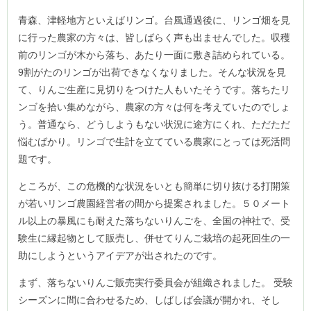
青森、津軽地方といえばリンゴ。台風通過後に、リンゴ畑を見
に行った農家の方々は、皆しばらく声も出ませんでした。収穫
前のリンゴが木から落ち、あたり一面に敷き詰められている。
9割がたのリンゴが出荷できなくなりました。そんな状況を見
て、りんご生産に見切りをつけた人もいたそうです。落ちたリ
ンゴを拾い集めながら、農家の方々は何を考えていたのでしょ
う。普通なら、どうしようもない状況に途方にくれ、ただただ
悩むばかり。リンゴで生計を立てている農家にとっては死活問
題です。
ところが、この危機的な状況をいとも簡単に切り抜ける打開策
が若いリンゴ農園経営者の間から提案されました。５０メート
ル以上の暴風にも耐えた落ちないりんごを、全国の神社で、受
験生に縁起物として販売し、併せてりんご栽培の起死回生の一
助にしようというアイデアが出されたのです。
まず、落ちないりんご販売実行委員会が組織されました。 受験
シーズンに間に合わせるため、しばしば会議が開かれ、そし