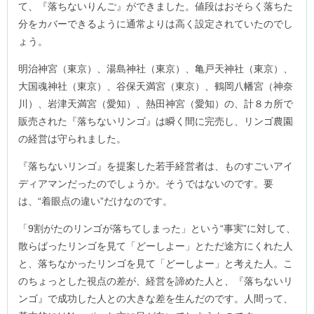
て、『落ちないりんご』ができました。値段はおそらく落ちた
分をカバーできるように通常よりは高く設定されていたのでし
ょう。
明治神宮（東京）、湯島神社（東京）、亀戸天神社（東京）、
大国魂神社（東京）、谷保天満宮（東京）、鶴岡八幡宮（神奈
川）、岩津天満宮（愛知）、熱田神宮（愛知）の、計８カ所で
販売された『落ちないリンゴ』は瞬く間に完売し、リンゴ農園
の経営は守られました。
『落ちないリンゴ』を提案した若手経営者は、ものすごいアイ
ディアマンだったのでしょうか。そうではないのです。要
は、“着眼点の違い”だけなのです。
「9割がたのリンゴが落ちてしまった」という“事実”に対して、
散らばったリンゴを見て「どーしよー」とただ途方にくれた人
と、落ちなかったリンゴを見て「どーしよー」と考えた人。こ
のちょっとした視点の差が、経営を諦めた人と、『落ちないリ
ンゴ』で成功した人との大きな差を生んだのです。人間って、