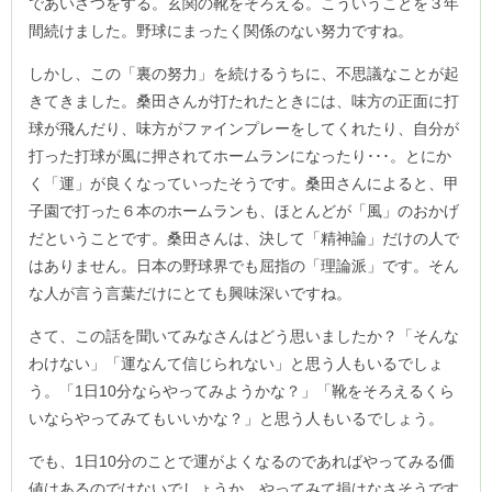
であいさつをする。玄関の靴をそろえる。こういうことを３年
間続けました。野球にまったく関係のない努力ですね。
しかし、この「裏の努力」を続けるうちに、不思議なことが起
きてきました。桑田さんが打たれたときには、味方の正面に打
球が飛んだり、味方がファインプレーをしてくれたり、自分が
打った打球が風に押されてホームランになったり･･･。とにか
く「運」が良くなっていったそうです。桑田さんによると、甲
子園で打った６本のホームランも、ほとんどが「風」のおかげ
だということです。桑田さんは、決して「精神論」だけの人で
はありません。日本の野球界でも屈指の「理論派」です。そん
な人が言う言葉だけにとても興味深いですね。
さて、この話を聞いてみなさんはどう思いましたか？「そんな
わけない」「運なんて信じられない」と思う人もいるでしょ
う。「1日10分ならやってみようかな？」「靴をそろえるくら
いならやってみてもいいかな？」と思う人もいるでしょう。
でも、1日10分のことで運がよくなるのであればやってみる価
値はあるのではないでしょうか。やってみて損はなさそうです