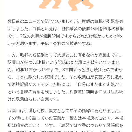
数日前のニュースで流れていましたが、横綱の白鵬が引退を表
明しました。白鵬といえば、歴代最多の優勝45回を誇る名横綱
です。2位の大鵬が優勝32回ですからどれだけ強かったかがわ
かると思います。平成・令和の名横綱ですね。
一方、昭和の名横綱として大鵬と共に有名なのが双葉山です。
双葉山が持つ69連勝という記録はまだ誰にも破られていませ
ん。昭和11年から14年まで、3年間ずっと勝ち続けたのですか
ら、まさに敵なしの横綱でした。その双葉山が安芸ノ海に敗れ
て連勝記録がストップした時には、「自分はまだまだ未熟だ」
という意味の言葉を残しました。相撲道に前向きに取り組み続
けた双葉山らしい言葉です。
双葉山は引退した後、親方として弟子の指導にあたりました。
その時によく語っていた言葉が「稽古は本場所のごとく、本場
所は稽古のごとく」です。「練習では本番のつもりで緊張感を