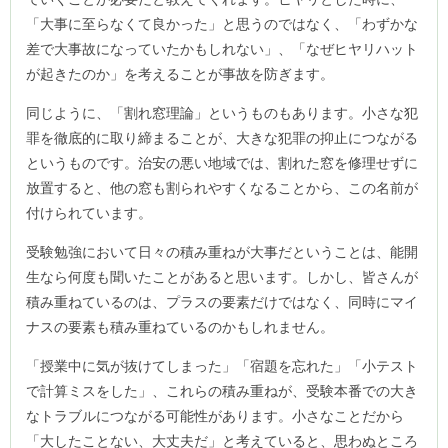
「大事に至らなくて良かった」と思うのではなく、「わずかな
差で大事故になっていたかもしれない」、「なぜヒヤリハット
が起きたのか」を考えることが事故を防ぎます。
同じように、「割れ窓理論」というものもあります。小さな犯
罪を徹底的に取り締まることが、大きな犯罪の抑止につながる
というものです。治安の悪い地域では、割れた窓を修理せずに
放置すると、他の窓も割られやすくなることから、この名前が
付けられています。
受験勉強において日々の積み重ねが大事だということは、能開
生なら何度も聞いたことがあると思います。しかし、皆さんが
積み重ねているのは、プラスの要素だけではなく、同時にマイ
ナスの要素も積み重ねているのかもしれません。
「授業中に気が抜けてしまった」「宿題を忘れた」「小テスト
で計算ミスをした」、これらの積み重ねが、受験本番での大き
なトラブルにつながる可能性があります。小さなことだから
「大したことない、大丈夫だ」と考えていると、思わぬところ