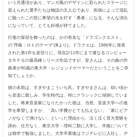
いう共通項があり、マンガ風のデザインに彩られたステージに
迎えられた選手たちは物語の主人公であり、疾病によって混乱
に陥ったこの世に希望の光を灯す「勇者」になる、そんな演出
になっていて、とても好感が持てました。
行進の冒頭を飾ったのは、かの有名な「ドラゴンクエスト」
の“序曲：ロトのテーマ”(Ⅲより)。ドラクエは、1986年に発表
された第1作を皮切りに、現在計11作にまで連なるコンピュー
タＲＰＧの最高峰シリーズ作品ですが、皆さんは、その曲の作
曲者が90歳の東大卒・レジェンドゲーマーだということをご存
知でしょうか。
彼の名前は、すぎやまこういち氏。すぎやまさんは、幼い頃か
ら音楽に親しみ、学生時代は、特にクラシックに傾倒していま
した。将来音楽家になりたかった彼は、当然、音楽大学への進
学を希望しますが、「高い学費がとても払えない」「家にピア
ノがなくて弾けない」といった理由から、泣く泣く音大受験を
諦め、仕方なく、東京大学・理科二類に入学し、作曲について
は独学で勉強しました。大学卒業後はフジテレビに入社し、デ