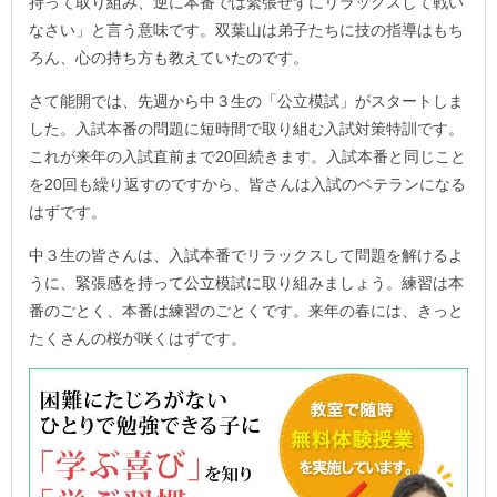
持って取り組み、逆に本番では緊張せずにリラックスして戦い
なさい」と言う意味です。双葉山は弟子たちに技の指導はもち
ろん、心の持ち方も教えていたのです。
さて能開では、先週から中３生の「公立模試」がスタートしま
した。入試本番の問題に短時間で取り組む入試対策特訓です。
これが来年の入試直前まで20回続きます。入試本番と同じこと
を20回も繰り返すのですから、皆さんは入試のベテランになる
はずです。
中３生の皆さんは、入試本番でリラックスして問題を解けるよ
うに、緊張感を持って公立模試に取り組みましょう。練習は本
番のごとく、本番は練習のごとくです。来年の春には、きっと
たくさんの桜が咲くはずです。