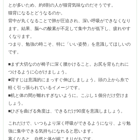
とが多いため、約8割の人が猫背気味なのだそうです。
猫背になるとどうなるのか。
背中が丸くなることで肺が圧迫され、深い呼吸ができなくなり
ます。結果、脳への酸素が不足して集中力が低下し、疲れやす
くなります。
つまり、勉強の時こそ、特に「いい姿勢」を意識してほしいの
です。
■まず大切なのが椅子に深く腰かけること。お尻を背もたれに
つけるように心がけましょう。
■背すじは意識的にまっすぐ伸ばしましょう。頭の上から糸で
軽く引っ張られているイメージです。
■机と体の間が離れすぎないように。こぶし１個分だけ空けま
しょう。
■ひざを曲げる角度は、できるだけ90度を意識しましょう。
これだけで、いつもより深く呼吸ができるようになり、より勉
強に集中できる気持ちになれると思います。
寒くなると、自然と体が縮こまりがちです。