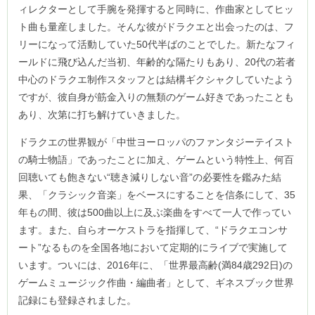
ィレクターとして手腕を発揮すると同時に、作曲家としてヒッ
ト曲も量産しました。そんな彼がドラクエと出会ったのは、フ
リーになって活動していた50代半ばのことでした。新たなフィ
ールドに飛び込んだ当初、年齢的な隔たりもあり、20代の若者
中心のドラクエ制作スタッフとは結構ギクシャクしていたよう
ですが、彼自身が筋金入りの無類のゲーム好きであったことも
あり、次第に打ち解けていきました。
ドラクエの世界観が「中世ヨーロッパのファンタジーテイスト
の騎士物語」であったことに加え、ゲームという特性上、何百
回聴いても飽きない“聴き減りしない音”の必要性を鑑みた結
果、「クラシック音楽」をベースにすることを信条にして、35
年もの間、彼は500曲以上に及ぶ楽曲をすべて一人で作ってい
ます。また、自らオーケストラを指揮して、“ドラクエコンサ
ート”なるものを全国各地において定期的にライブで実施して
います。ついには、2016年に、「世界最高齢(満84歳292日)の
ゲームミュージック作曲・編曲者」として、ギネスブック世界
記録にも登録されました。