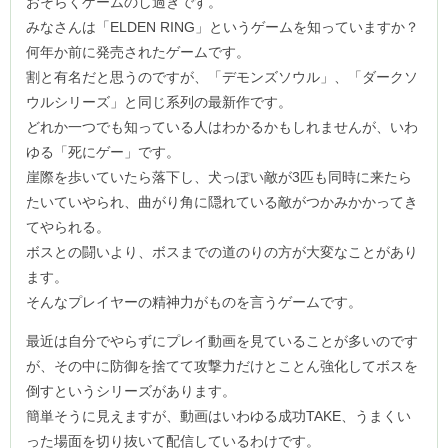
おそらくゲームのし過ぎです。
みなさんは「ELDEN RING」というゲームを知っていますか？
何年か前に発売されたゲームです。
割と有名だと思うのですが、「デモンズソウル」、「ダークソ
ウルシリーズ」と同じ系列の最新作です。
どれか一つでも知っている人はわかるかもしれませんが、いわ
ゆる「死にゲー」です。
崖際を歩いていたら落下し、犬っぽい敵が3匹も同時に来たら
たいていやられ、曲がり角に隠れている敵がつかみかかってき
てやられる。
ボスとの闘いより、ボスまでの道のりの方が大変なことがあり
ます。
そんなプレイヤーの精神力がものを言うゲームです。
最近は自分でやらずにプレイ動画を見ていることが多いのです
が、その中に防御を捨てて攻撃力だけとことん強化してボスを
倒すというシリーズがあります。
簡単そうに見えますが、動画はいわゆる成功TAKE、うまくい
った場面を切り抜いて配信しているわけです。