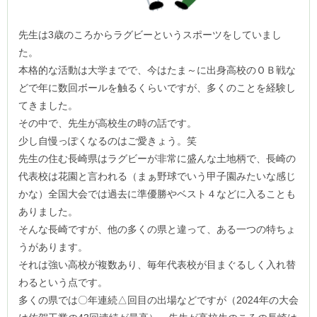
先生は3歳のころからラグビーというスポーツをしていまし
た。
本格的な活動は大学までで、今はたま～に出身高校のＯＢ戦な
どで年に数回ボールを触るくらいですが、多くのことを経験し
てきました。
その中で、先生が高校生の時の話です。
少し自慢っぽくなるのはご愛きょう。笑
先生の住む長崎県はラグビーが非常に盛んな土地柄で、長崎の
代表校は花園と言われる（まぁ野球でいう甲子園みたいな感じ
かな）全国大会では過去に準優勝やベスト４などに入ることも
ありました。
そんな長崎ですが、他の多くの県と違って、ある一つの特ちょ
うがあります。
それは強い高校が複数あり、毎年代表校が目まぐるしく入れ替
わるという点です。
多くの県では〇年連続△回目の出場などですが（2024年の大会