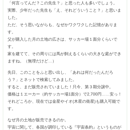
「何言ってんだ？この先生？」と思った人も多いでしょう。
実際、少年だった先生も「え、それどういうこと？」と思いま
した。
ただ、そう思いながらも、なぜかワクワクした記憶がありま
す。
父が購入した月の土地の広さは、サッカー場１面分くらいで
す。
家を建てて、その周りには馬が飼えるくらいの大きな庭ができ
ますね。（無理だけど…）
先日、このことをふと思い出し、「あれは何だったんだろ
う？」とネットで検索してみました。
すると、まだ販売されていました！只今、第３期分譲中。
価格は１エーカー（約サッカー場1面分）で2,700円……安っ！
それどころか、現在では金星やイオ(木星の衛星)も購入可能で
す。
なぜ月の土地が販売できるのか。
宇宙に関して、各国が調印している『宇宙条約』というものが