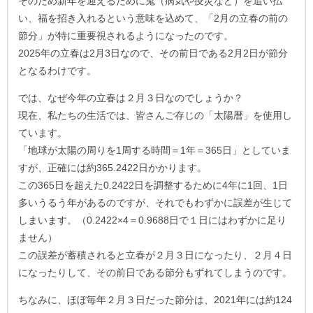
そのため新年を迎えるために鬼（病気や疫災など）を追い払
い、福を招き入れるという意味を込めて、「2月の立春の前の
節分」が特に重要視されるようになったのです。
2025年の立春は2月3日なので、その前日である2月2日が節分
となるわけです。
では、なぜ今年の立春は２月３日なのでしょうか？
現在、私たちの生活では、皆さんご存じの「太陽暦」を使用し
ています。
「地球が太陽の周りを1周する時間＝1年＝365日」としていま
すが、正確には約365.2422日かかります。
この365日を超えた0.2422日を調整するために4年に1回、1日
多いうるう年があるのですが、それでもわずかに誤差が生じて
しまいます。（0.2422×4＝0.9688日で１日にはわずかに足り
ません）
この誤差が蓄積されると立春が２月３日になったり、２月４日
になったりして、その前日である節分もずれてしまうのです。
ちなみに、ほぼ毎年２月３日だった節分は、2021年には約124