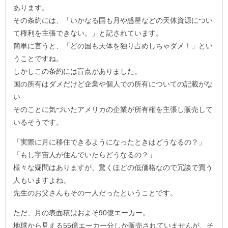
あります。
その条約には、「いかなる国も月や惑星などの天体資源につい
て権利を主張できない。」と記されています。
簡単に言うと、「どの国も天体を独り占めしちゃダメ！」とい
うことですね。
しかしこの条約には盲点がありました。
国の所有はダメだけど企業や個人での所有についての記載がな
い…
そのことに気づいたアメリカの企業が所有権を主張し販売して
いるそうです。
「実際に月に移住できるようになったときはどうなるの？」
「もし宇宙人が住んでいたらどうなるの？」
様々な疑問はありますが、驚くほどの低価格なので冗談で買う
人もいますよね。
先生のお父さんもその一人だったということです。
ただ、月の表面積はおよそ90億エーカー。
地球から見える55億エーカー分しか販売されていませんが、そ