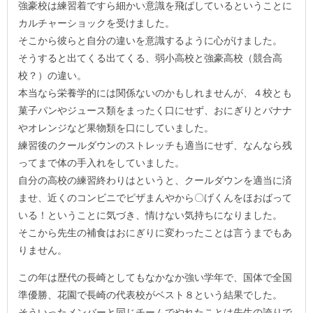
強豪校は練習着ですら細かい意識を飛ばしているということに
カルチャーショックを受けました。
そこから彼らと自分の違いを意識するように心がけました。
そうすると出てくる出てくる、弱小高校と強豪高校（競合高
校？）の違い。
本当なら栄養学的には関係ないのかもしれませんが、４校とも
菓子パンやジュース類をまったく口にせず、おにぎりとバナナ
やオレンジなど果物類を口にしていました。
練習後のクールダウンのストレッチも適当にせず、なんなら残
ってまで体の手入れをしていました。
自分の高校の練習終わりはというと、クールダウンを適当に済
ませ、近くのコンビニでピザまんやから〇げくんをほおばって
いる！ということに気づき、情けない気持ちになりました。
そこから先生の補食はおにぎりに変わったことは言うまでもあ
りません。
この年は歴代の長崎としてもなかなか強い学年で、国体で全国
準優勝、花園で長崎の代表校がベスト８という結果でした。
そういったメンバーと同じチームでやれたことは先生の誇りで