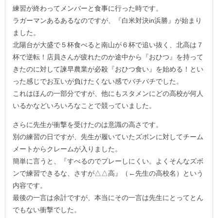
練習が終わってメンバーと食事に行った時です。
ラガーマンあるあるなのですが、『白米対決in浜勝』が始まり
ました。
北陽台が大盛で５杯食べると南山が６杯で追い抜く、北高は７
杯で逆転！店員さんが疲れたのか途中から『おひつ』を持って
きたのに対して諫早農業が必殺『おひつ食い』を始める！とい
った感じでお互いが負けたくない感でバチバチでした。
これはほんの一部分ですが、他にもスタメンにどの高校が何人
いるかなどいろいろなことで競っていました。
さらに先生が衝撃を受けたのは意識の高さです。
別の練習の日ですが、先生が履いていたズボンに対してチーム
メートからクレームが入りました。
簡単に言うと、『すべるのでプレーしにくい。よくそんなズボ
ンで練習できるな、さすが△△高』（←先生の高校名）という
内容です。
最後の一言は余計ですが、本当にその一言は先生にとってとん
でもない衝撃でした。