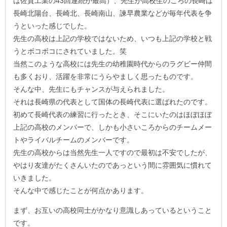
は佐賀工業の43回連続が最高）、先生が高校生のころの長崎は
長崎北陽台、長崎北、長崎南山、諫早農業などが毎年代表を争
うといった感じでした。
先生の高校は上記の学校ではないため、いつも上記の学校と戦
うとボコボコにされていました。笑
当然このような高校には先生の幼稚園時代からのラグビー仲間
も多くおり、活躍を非常にうらやましく思ったものです。
そんな中、先生にもチャンスが与えられました。
それは長崎県の代表として国体の長崎代表に選ばれたのです。
初めて長崎代表の練習に行ったとき、そこにいたのはほぼほぼ
上記の高校のメンバーで、しかも小さいころからのチームメー
トやライバルチームのメンバーです。
先生の高校からは当然先生一人ですので最初は不安でしたが、
やはり友達がたくさんいたのであっという間に雰囲気に慣れて
いきました。
そんな中で感じたことが何点かあります。
まず、お互いの高校同士がかなり意識しあっているということ
です。