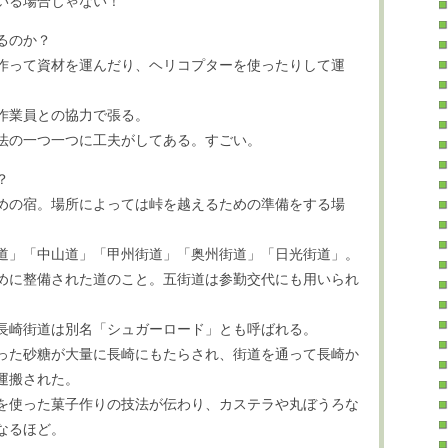
いる場合じゃない！
るのか？
作って資材を運んだり、ヘリコプターを使ったりして運
作業員との協力で張る。
法の一つ一つに工夫がしてある。すごい。
？
めの宿。場所によっては峠を越えるための準備をする場
道」「中山道」「甲州街道」「奥州街道」「日光街道」。
めに整備された道のこと。五街道は参勤交代にも用いられ
長崎街道は別名「シュガーロード」とも呼ばれる。
った砂糖が大量に長崎にもたらされ、街道を通って長崎か
運搬された。
を使った菓子作りの技法が伝わり、カステラや丸ぼうろな
なるほど。