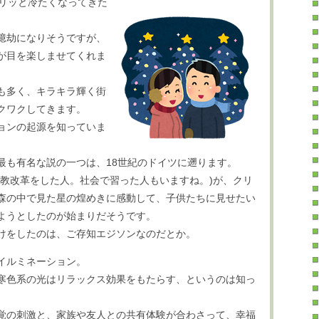
ピリッと冷たくなってきた
億劫になりそうですが、
が目を楽しませてくれま
も多く、キラキラ輝く街
クワクしてきます。
ョンの起源を知っていま
最も有名な説の一つは、18世紀のドイツに遡ります。
宗教改革をした人。社会で習った人もいますね。)が、クリ
森の中で見た星の煌めきに感動して、子供たちに見せたい
ようとしたのが始まりだそうです。
けをしたのは、ご存知エジソンなのだとか。
イルミネーション。
寒色系の光はリラックス効果をもたらす、というのは知っ
。
覚の刺激と、家族や友人との共有体験が合わさって、幸福