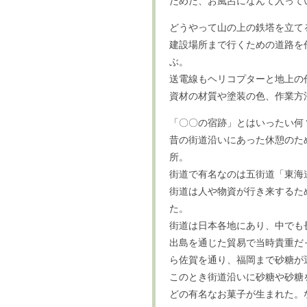
だめだ、お風呂になんて入って
どうやって山の上の鉄塔を立て
建設場所まで行くための道路を
ぶ。
送電線もヘリコプターと地上の
資材の材質や塗装の色、作業方
「〇〇の宿跡」とはいったい何
昔の街道沿いにあった休憩のた
所。
街道で有名なのは五街道「東海
街道は人や物資が行き来するた
た。
街道は日本各地にあり、中でも
出島を通じた貿易で当時貴重だ
ら佐賀を通り、福岡まで砂糖が
このとき街道沿いに砂糖や砂糖
どの有名なお菓子が生まれた。