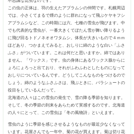
不思議な昆虫なのです。
この虫の正体は、羽の生えたアブラムシの仲間です。札幌周辺
では、小さくてまるで煙のように群れになって飛ぶケヤキフシ
アブラムシなど、この時期には六、七種の雪虫が飛びます。中
でも代表的な雪虫が、一番大きくてぼたん雪が舞い降りるよう
に飛び回るトドノネオオワタムシ。体長が大きいもので４ｍｍ
ほどあり、つかまえてみると、おしりに綿のような白い「ふさ
ふさ」がついています。これは何だと思いますか。綿ではあり
ません。「ワックス」です。虫の身体にあるワックス腺からに
ょろにょろっと出ており、それがふわふわとしたものになって
おしりについているんです。どうしてこんなものをつけるので
しょう。綿のようなふさふさは、飛ぶときに、パラシュートの
役目をしているんだって。
北海道の人々はこの雪虫の発生で、雪の降る季節を知ります。
そして、冬の季節の到来をあらためて実感するのです。北海道
の人々にとって、この雪虫は「冬の風物詩」といえます。
雪虫のように季節を感じさせるようなものが最近少なくなって
います。花屋さんでも一年中、菊の花が買えます。菊は切り花