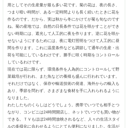
用としてその生産量が最も多い花です。菊の花は、夜の長さ、
つまり暗い時間が、ある一定時間よりも長く続いたときに花を
作るのです。だから、実は秋から冬にかけてが菊も旬なのです
ね。菊の産地では、自然の日長条件では花を咲かすことができ
ない時期には、遮光して人工的に夜を作ります。逆に花を咲か
せないようにするためには、夜に電灯照明をつけて人工的に昼
間を作ります。これに温度条件なども調節して通年の生産・出
荷を可能にしているわけです。勝手に咲く時期をコントロール
しているわけです。
現在では花に限らず、環境条件を人為的にコントロールして野
菜栽培が行われ、また魚などの養殖も盛んに行われています。
それだけではなく、保存や輸送技術の発達、海外からの輸入も
あり、季節を問わず、さまざまな食材を手に入れられるように
なりました。
わたしたちのくらしはどうでしょう。携帯でいつでも相手とつ
ながり、コンビニは24時間開店し、ネットでいつでも買い物が
できる。ＴＶもほぼ24時間放映されるなど、人々の生活スタイ
ルの多様化に合わせるようにとても便利になりました。生活が