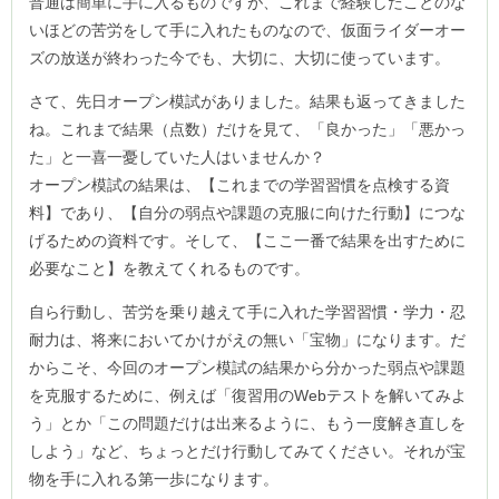
普通は簡単に手に入るものですが、これまで経験したことのな
いほどの苦労をして手に入れたものなので、仮面ライダーオー
ズの放送が終わった今でも、大切に、大切に使っています。
さて、先日オープン模試がありました。結果も返ってきました
ね。これまで結果（点数）だけを見て、「良かった」「悪かっ
た」と一喜一憂していた人はいませんか？
オープン模試の結果は、【これまでの学習習慣を点検する資
料】であり、【自分の弱点や課題の克服に向けた行動】につな
げるための資料です。そして、【ここ一番で結果を出すために
必要なこと】を教えてくれるものです。
自ら行動し、苦労を乗り越えて手に入れた学習習慣・学力・忍
耐力は、将来においてかけがえの無い「宝物」になります。だ
からこそ、今回のオープン模試の結果から分かった弱点や課題
を克服するために、例えば「復習用のWebテストを解いてみよ
う」とか「この問題だけは出来るように、もう一度解き直しを
しよう」など、ちょっとだけ行動してみてください。それが宝
物を手に入れる第一歩になります。