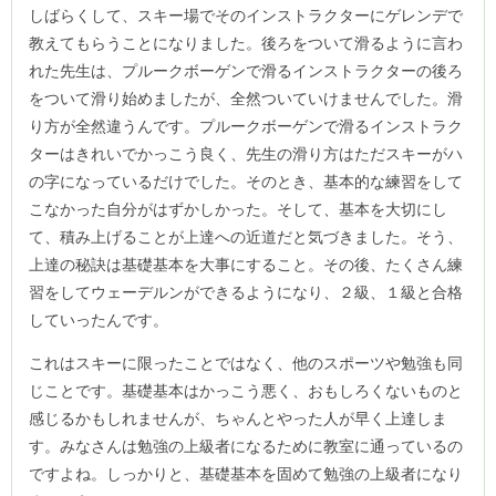
しばらくして、スキー場でそのインストラクターにゲレンデで
教えてもらうことになりました。後ろをついて滑るように言わ
れた先生は、プルークボーゲンで滑るインストラクターの後ろ
をついて滑り始めましたが、全然ついていけませんでした。滑
り方が全然違うんです。プルークボーゲンで滑るインストラク
ターはきれいでかっこう良く、先生の滑り方はただスキーがハ
の字になっているだけでした。そのとき、基本的な練習をして
こなかった自分がはずかしかった。そして、基本を大切にし
て、積み上げることが上達への近道だと気づきました。そう、
上達の秘訣は基礎基本を大事にすること。その後、たくさん練
習をしてウェーデルンができるようになり、２級、１級と合格
していったんです。
これはスキーに限ったことではなく、他のスポーツや勉強も同
じことです。基礎基本はかっこう悪く、おもしろくないものと
感じるかもしれませんが、ちゃんとやった人が早く上達しま
す。みなさんは勉強の上級者になるために教室に通っているの
ですよね。しっかりと、基礎基本を固めて勉強の上級者になり