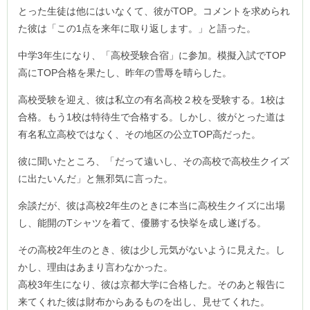
とった生徒は他にはいなくて、彼がTOP。コメントを求められ
た彼は「この1点を来年に取り返します。」と語った。
中学3年生になり、「高校受験合宿」に参加。模擬入試でTOP
高にTOP合格を果たし、昨年の雪辱を晴らした。
高校受験を迎え、彼は私立の有名高校２校を受験する。1校は
合格。もう1校は特待生で合格する。しかし、彼がとった道は
有名私立高校ではなく、その地区の公立TOP高だった。
彼に聞いたところ、「だって遠いし、その高校で高校生クイズ
に出たいんだ」と無邪気に言った。
余談だが、彼は高校2年生のときに本当に高校生クイズに出場
し、能開のTシャツを着て、優勝する快挙を成し遂げる。
その高校2年生のとき、彼は少し元気がないように見えた。し
かし、理由はあまり言わなかった。
高校3年生になり、彼は京都大学に合格した。そのあと報告に
来てくれた彼は財布からあるものを出し、見せてくれた。