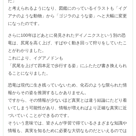
た」
と考えられるようになり、図鑑にのっているイラストも「イグ
アナのような動物」から「ゴジラのような姿」へと大幅に変更
になったのです。
さらに100年ほどあとに発見されたデイノニクスという別の恐
竜は、尻尾を高く上げ、すばやく動き回って狩りをしていたこ
とがわかりました。
これにより、イグアノドンも
「尻尾を上げて四本足で歩行する姿」にふたたび書き換えられ
ることになりました。
恐竜は現代に生き残っていないため、化石のような限られた情
報からその姿を推測するしかありません。
ですから、その情報が少ないほど真実とは違う結論にたどり着
いてしまう可能性があり、情報が増えればより正確な真実に近
づいていくことができるのです。
そういう意味では、皆さんが学習で得ているさまざまな知識や
情報も、真実を知るために必要な大切なものだといえるのでは