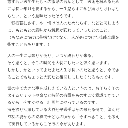
志す若い医学生たちへの激励の言葉として「医術を極めるため
には長い年月を要するから、一生怠らずに学び続けなければな
らない」という意味だったそうです。
「転石苔むさず」や「情けは人のためならず」などと同じよう
に、もともとの意味から解釈が変わっていったとのこと。
（ちなみに”art”は芸術だけでなく、人が身につけた技能全般を
指すこともあります。）
人の一生には限りがあり、いつか終わりが来る。
そう思うと、今この瞬間を大切にしたいと強く思います。
しかし、かといってまだまだ人生は長いのだと思うと、今でき
ることでもちょっと大変だと後回しにしたくなるものです。
世の中で大きな事を成しえている人というのは、おそらくその
タイムリミットや命など時間の有限をものすごく意識できてい
るから、今すぐやる、計画的にやっているのです。
海を渡り活躍している大谷翔平選手はその最たる例で、望んだ
成功の姿からの逆算で子どもの頃から「今すべきこと」を考え
て実行しているからこそ彼の今があります。