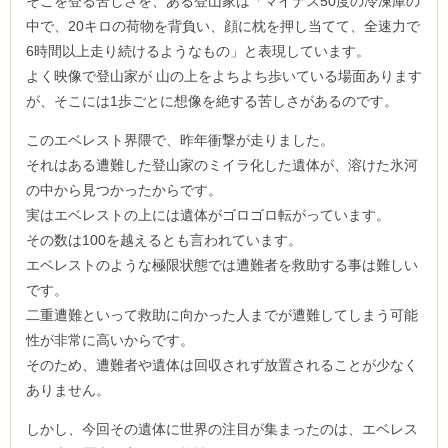
そこを登る苦しさを、ある登山家は「マイナス50度の冷凍庫の
中で、20キロの荷物を背負い、顔に枕を押し当てて、全速力で
6時間以上走り続けるようなもの」と表現しています。
よく映像で登山家が 山の上をよちよち歩いている場面あります
が、そこには1歩ごとに想像を絶する苦しさがあるのです。
このエベレスト界隈で、昨年衝撃が走りました。
それはある遭難した登山家のミイラ化した遺体が、溶けた氷河
の中から見つかったからです。
実はエベレストの上には遺体がゴロゴロ転がっています。
その数は100を越えるとも言われています。
エベレストのような極限状態では遭難者を救助する事は難しい
です。
二重遭難といって救助に向かった人までが遭難してしまう可能
性が非常に高いからです。
そのため、遭難者や遺体は回収されず放置されることが少なく
ありません。
しかし、今回その遺体に世界の注目が集まったのは、エベレス