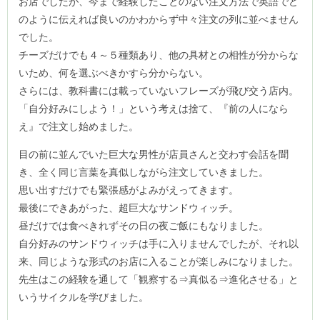
お店でしたが、今まで経験したことのない注文方法で英語でど
のように伝えれば良いのかわからず中々注文の列に並べません
でした。
チーズだけでも４～５種類あり、他の具材との相性が分からな
いため、何を選ぶべきかすら分からない。
さらには、教科書には載っていないフレーズが飛び交う店内。
「自分好みにしよう！」という考えは捨て、『前の人になら
え』で注文し始めました。
目の前に並んでいた巨大な男性が店員さんと交わす会話を聞
き、全く同じ言葉を真似しながら注文していきました。
思い出すだけでも緊張感がよみがえってきます。
最後にできあがった、超巨大なサンドウィッチ。
昼だけでは食べきれずその日の夜ご飯にもなりました。
自分好みのサンドウィッチは手に入りませんでしたが、それ以
来、同じような形式のお店に入ることが楽しみになりました。
先生はこの経験を通して「観察する⇒真似る⇒進化させる」と
いうサイクルを学びました。