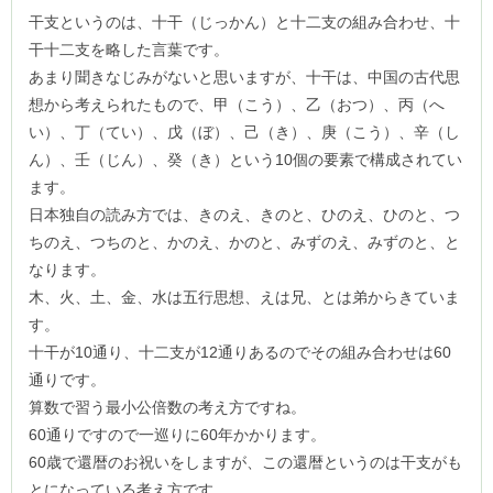
干支というのは、十干（じっかん）と十二支の組み合わせ、十
干十二支を略した言葉です。
あまり聞きなじみがないと思いますが、十干は、中国の古代思
想から考えられたもので、甲（こう）、乙（おつ）、丙（へ
い）、丁（てい）、戊（ぼ）、己（き）、庚（こう）、辛（し
ん）、壬（じん）、癸（き）という10個の要素で構成されてい
ます。
日本独自の読み方では、きのえ、きのと、ひのえ、ひのと、つ
ちのえ、つちのと、かのえ、かのと、みずのえ、みずのと、と
なります。
木、火、土、金、水は五行思想、えは兄、とは弟からきていま
す。
十干が10通り、十二支が12通りあるのでその組み合わせは60
通りです。
算数で習う最小公倍数の考え方ですね。
60通りですので一巡りに60年かかります。
60歳で還暦のお祝いをしますが、この還暦というのは干支がも
とになっている考え方です。