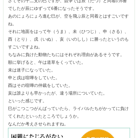
さてその十二支の巳ですが、競争では辰（たつ）と同着の5番
でしたが辰にゆずって6番になったそうです。
あのにょろにょろ進む巳が、空を飛ぶ辰と同着とはすごいです
ね。
それに地面をはって午（うま）、未（ひつじ）、申（さる）、
酉（とり）、戌（いぬ）、亥（いのしし）に勝ったというのも
すごいですよね。
ちなみに負けた動物たちにはそれぞれ理由があるそうです。
順に挙げると、午は道草をくっていた。
未は迷子になっていた。
申と戌は喧嘩をしていた。
酉はその喧嘩の仲裁をしていた。
亥は誰よりも早かったが、違う場所についていた。
といった感じです。
巳がこつこつがんばっていたら、ライバルたちがかってに負け
てくれたといったところでしょうか。
なんだか考えさせられますね。