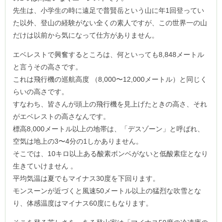
先生は、小学生の時に遠足で普賢岳という山に年1回登ってい
た以外、登山の経験がない全くの素人ですが、この世界一の山
だけは以前から気になって仕方がありません。
エベレストで興奮するところは、何といっても8,848メートル
と言うその高さです。
これは飛行機の巡航高度 （8,000〜12,000メートル）と同じく
らいの高さです。
すなわち、皆さんが頭上の飛行機を見上げたときの高さ、それ
がエベレストの高さなんです。
標高8,000メートル以上の地帯は、「デスゾーン」と呼ばれ、
空気は地上の3〜4分の1しかありません。
そこでは、10キロ以上ある酸素ボンベがないと低酸素症となり
生きていけません 。
平均気温は夏でもマイナス30度を下回ります。
モンスーンが近づくと風速50メートル以上の猛烈な吹雪とな
り、体感温度はマイナス60度にもなります。