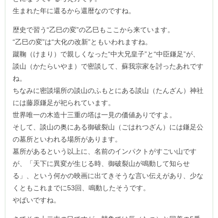
生まれた年に還るから還暦なのですね。
歴史で習う“乙巳の変”の乙巳もここから来ています。
“乙巳の変”は“大化の改新”ともいわれますね。
蹴鞠（けまり）で親しくなった“中大兄皇子”と“中臣鎌足”が、
談山（かたらいやま）で密談して、蘇我宗家を討ったあれです
ね。
ちなみに密談場所の談山のふもとにある談山（たんざん）神社
には藤原鎌足が祀られています。
世界唯一の木造十三重の塔は一見の価値ありですよ。
そして、談山の奥にある御破裂山（ごはれつざん）には鎌足公
の墓所といわれる場所があります。
墓所があるという以上に、名前のインパクトがすごい山です
が、「天下に異変が生じる時、御破裂山が鳴動して知らせ
る」、という何かの映画に出てきそうな言い伝えがあり、少な
くともこれまでに53回、鳴動したそうです。
やばいですね。