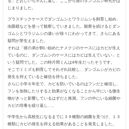
る」とおじいちゃんに返し、ここから彼のダンゴムシ研究がは
じまりました。
プラスチックケースでダンゴムシとワラジムシを飼育し始め、
虫眼鏡などを使って観察していきました。観察を続けるとダン
ゴムシとワラジムシの違いが徐々にわかってきて、さらにある
疑問が芽生えました。
それは「彼の弟が飼い始めたナメクジのケースにはカビが生え
ているのに、ダンゴムシのケースにはカビは生えていない」と
いう疑問でした。この時片岡くんは4年生だったそうです。
そこでミミズも飼育してそれぞれ比較し、ダンゴムシがカビの
発生を抑えていると確信を持ちました。
さらに小学６年生で、カビを防いでいるのはフンだと確信し、
フンを加熱したりすると効果がなくなることから中にいる微生
物がきっと影響しているはずだと推測。フンの中にいる細菌や
カビの培養を繰り返し…。
中学生から高校生になるまでに３９種類の細菌を見つけ、１３
種類にカビの発生を抑える効果があることを発見しました。