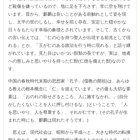
ど殺傷を嫌っているので、地に足を下ろさず、常に空を翔けて
います。昔から、麒麟は良いことがある前触れとして姿を現
し、太平の世のしるし、幸せを招く存在、安定した穏やかな
日々をもたらす幸福の象徴とされています。そして、古くから
の言い伝えでは、「仁の心を持つ聖人が出現する前兆として現
れる」とか、「王が仁のある政治を行う時に現れる」と語り継
がれています。見た目はいかつい獣類の長ですが、実は、他者
への慈しみと思いやりを持った仁獣(仁徳を備えた獣)なので
す。
中国の春秋時代末期の思想家「孔子」(儒教の開祖)は、あらゆ
る教えの根本概念に「仁」を据えています。その最も大切な要
素は、「おのれの欲せざるところ、人に施すなかれ。」(自分
がしたくないことを人に押し付けるな。)ということで、「人
を思いやり、人を尊重する」、それが仁です。(その孔子が生
まれた時にも、麒麟は現れたそうです。)
思えば、現代社会は、昭和から平成へと、大きな時代の転換
期を向かえ、ある種、戦国時代に通ずるものがあります。どこ