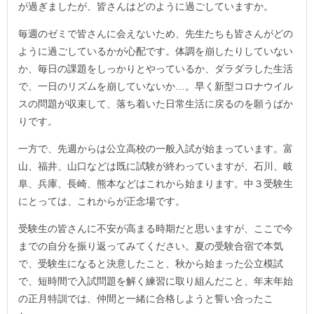
が過ぎましたが、皆さんはどのように過ごしていますか。
毎週のゼミで皆さんに会えないため、先生たちも皆さんがどの
ように過ごしているかが心配です。体調を崩したりしていない
か、毎日の課題をしっかりとやっているか、ダラダラした生活
で、一日のリズムを崩していないか…。早く新型コロナウイル
スの問題が収束して、落ち着いた日常生活に戻るのを願うばか
りです。
一方で、先週からは公立高校の一般入試が始まっています。富
山、福井、山口などは既に試験が終わっていますが、石川、岐
阜、兵庫、長崎、熊本などはこれから始まります。中３受験生
にとっては、これからが正念場です。
受験生の皆さんに不安が高まる時期だと思いますが、ここで今
までの自分を振り返ってみてください。夏の受験合宿で本気
で、受験生になると決意したこと、秋から始まった公立模試
で、短時間で入試問題を解く練習に取り組んだこと、年末年始
の正月特訓では、仲間と一緒に合格しようと誓い合ったこ