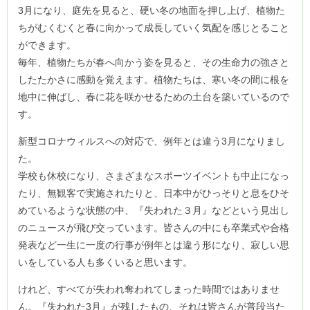
3月になり、庭先を見ると、硬い冬の地面を押し上げ、植物た
ちがむくむくと春に向かって成長していく気配を感じとること
ができます。
毎年、植物たちが春へ向かう姿を見ると、その生命力の強さと
したたかさに感動を覚えます。植物たちは、寒い冬の間に根を
地中に伸ばし、春に花を咲かせるための土台を築いているので
す。
新型コロナウィルスへの対応で、例年とは違う3月になりまし
た。
学校も休校になり、さまざまなスポーツイベントも中止になっ
たり、無観客で実施されたりと、日本中がひっそりと息をひそ
めているような状態の中、『失われた３月』などという見出し
のニュースが飛び交っています。皆さんの中にも卒業式や合格
発表など一生に一度の行事が例年とは違う形になり、寂しい思
いをしている人も多くいると思います。
けれど、すべてが失われ奪われてしまった時間ではありませ
ん。『失われた3月』が残したもの、それは皆さんが普段当た