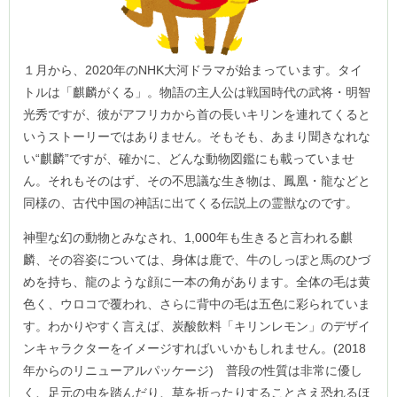
１月から、2020年のNHK大河ドラマが始まっています。タイ
トルは「麒麟がくる」。物語の主人公は戦国時代の武将・明智
光秀ですが、彼がアフリカから首の長いキリンを連れてくると
いうストーリーではありません。そもそも、あまり聞きなれな
い“麒麟”ですが、確かに、どんな動物図鑑にも載っていませ
ん。それもそのはず、その不思議な生き物は、鳳凰・龍などと
同様の、古代中国の神話に出てくる伝説上の霊獣なのです。
神聖な幻の動物とみなされ、1,000年も生きると言われる麒
麟、その容姿については、身体は鹿で、牛のしっぽと馬のひづ
めを持ち、龍のような顔に一本の角があります。全体の毛は黄
色く、ウロコで覆われ、さらに背中の毛は五色に彩られていま
す。わかりやすく言えば、炭酸飲料「キリンレモン」のデザイ
ンキャラクターをイメージすればいいかもしれません。(2018
年からのリニューアルパッケージ) 普段の性質は非常に優し
く、足元の虫を踏んだり、草を折ったりすることさえ恐れるほ