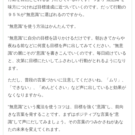
味方につければ目標達成に近づいていくのです。だって行動の
９５％が“無意識”に選ばれるのですから。
“無意識”を使う方法はかんたんです。
“無意識”に自分の目標を語りかけるだけです。朝おきてからや
夜ねる前などに何度も目標を声に出してみてください。“無意
識”の層にその“意識”を書きこんでいくのです。毎日続けている
と、次第に目標にたいしてふさわしい行動がとれるようになり
ます。
ただし、普段の言葉づかいに注意してくださいね。「ムリ」、
「できない」、「めんどくさい」など声に出していると効果が
なくなりますから。
“無意識”という魔法を使うコツは、目標を強く“意識”し、前向
きな言葉を発することです。まずはポジティブな言葉を“意
識”して声にだしてみましょう。その言葉のつみかさねがあな
たの未来を変えてくれます。