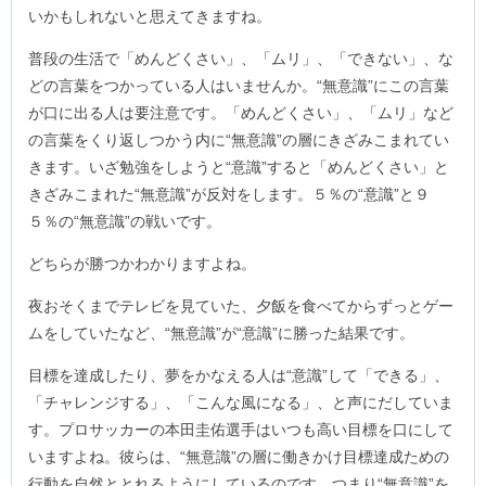
いかもしれないと思えてきますね。
普段の生活で「めんどくさい」、「ムリ」、「できない」、な
どの言葉をつかっている人はいませんか。“無意識”にこの言葉
が口に出る人は要注意です。「めんどくさい」、「ムリ」など
の言葉をくり返しつかう内に“無意識”の層にきざみこまれてい
きます。いざ勉強をしようと“意識”すると「めんどくさい」と
きざみこまれた“無意識”が反対をします。５％の“意識”と９
５％の“無意識”の戦いです。
どちらが勝つかわかりますよね。
夜おそくまでテレビを見ていた、夕飯を食べてからずっとゲー
ムをしていたなど、“無意識”が“意識”に勝った結果です。
目標を達成したり、夢をかなえる人は“意識”して「できる」、
「チャレンジする」、「こんな風になる」、と声にだしていま
す。プロサッカーの本田圭佑選手はいつも高い目標を口にして
いますよね。彼らは、“無意識”の層に働きかけ目標達成ための
行動を自然ととれるようにしているのです。つまり“無意識”を