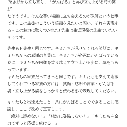
[泣き顔から立ち直り、「がんばる」と再び立ち上がる時の笑
顔]
だそうです。そんな尊い場面に立ち会えるのが教師という仕事
です。この生徒のこういう笑顔を見たいと願い、それを実現す
る－この魅力に取りつかれたP先生は生涯現役の先生でいたい
そうです。
先生もＰ先生と同じです。キミたちが見せてくれる笑顔に、キ
ミたちからの感謝の言葉に、キミたちが必死にがんばっている
姿に、キミたちが困難を乗り越えて立ち上がる姿に元気をもら
っています。
キミたちの家族だってきっと同じです。キミたちを支えて応援
してくれている家族の方には、笑顔・感謝の言葉・がんばる
姿・立ち上がる姿をしっかりと伝わる形で表現してください。
キミたちと出逢えたこと、共にがんばることでできることに感
謝し、ここで改めて宣言します。
「絶対に諦めない！」「絶対に妥協しない！」「キミたちを全
力でずっと応援し続ける！」