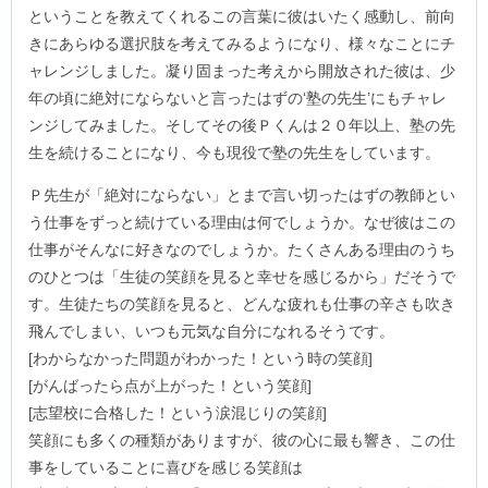
ということを教えてくれるこの言葉に彼はいたく感動し、前向
きにあらゆる選択肢を考えてみるようになり、様々なことにチ
ャレンジしました。凝り固まった考えから開放された彼は、少
年の頃に絶対にならないと言ったはずの‘塾の先生’にもチャレ
ンジしてみました。そしてその後Ｐくんは２０年以上、塾の先
生を続けることになり、今も現役で塾の先生をしています。
Ｐ先生が「絶対にならない」とまで言い切ったはずの教師とい
う仕事をずっと続けている理由は何でしょうか。なぜ彼はこの
仕事がそんなに好きなのでしょうか。たくさんある理由のうち
のひとつは「生徒の笑顔を見ると幸せを感じるから」だそうで
す。生徒たちの笑顔を見ると、どんな疲れも仕事の辛さも吹き
飛んでしまい、いつも元気な自分になれるそうです。
[わからなかった問題がわかった！という時の笑顔]
[がんばったら点が上がった！という笑顔]
[志望校に合格した！という涙混じりの笑顔]
笑顔にも多くの種類がありますが、彼の心に最も響き、この仕
事をしていることに喜びを感じる笑顔は