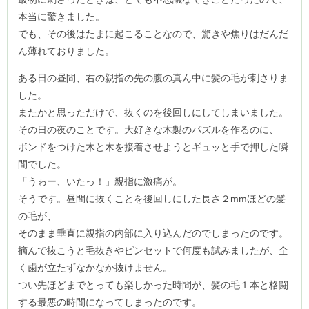
本当に驚きました。
でも、その後はたまに起こることなので、驚きや焦りはだんだ
ん薄れておりました。
ある日の昼間、右の親指の先の腹の真ん中に髪の毛が刺さりま
した。
またかと思っただけで、抜くのを後回しにしてしまいました。
その日の夜のことです。大好きな木製のパズルを作るのに、
ボンドをつけた木と木を接着させようとギュッと手で押した瞬
間でした。
「うゎー、いたっ！」親指に激痛が。
そうです。昼間に抜くことを後回しにした長さ２mmほどの髪
の毛が、
そのまま垂直に親指の内部に入り込んだのでしまったのです。
摘んで抜こうと毛抜きやピンセットで何度も試みましたが、全
く歯が立たずなかなか抜けません。
つい先ほどまでとっても楽しかった時間が、髪の毛１本と格闘
する最悪の時間になってしまったのです。