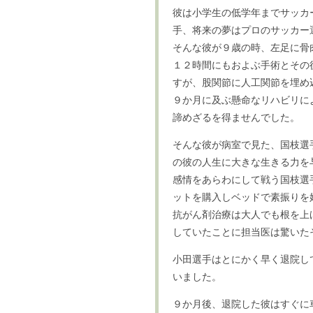
彼は小学生の低学年までサッカ
手、将来の夢はプロのサッカー
そんな彼が９歳の時、左足に骨
１２時間にもおよぶ手術とその
すが、股関節に人工関節を埋め
９か月に及ぶ懸命なリハビリに
諦めざるを得ませんでした。
そんな彼が病室で見た、国枝選
の彼の人生に大きな生きる力を
感情をあらわにして戦う国枝選
ットを購入しベッドで素振りを
抗がん剤治療は大人でも根を上
していたことに担当医は驚いた
小田選手はとにかく早く退院し
いました。
９か月後、退院した彼はすぐに