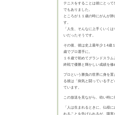
テニスをすることは彼にとって
でもありました。
ところが１１歳の時にがんが肺
す。
「人生、そんなに上手くいくは
いだったそうです。
その後、彼は史上最年少１4歳
歳でプロ選手に。
１６歳で初めてグランドスラム
終戦で優勝と輝かしい成績を修
プロという勝負の世界に身を置
る彼は「病気と闘っている子ど
ています。
この放送を見ながら、幼い時に
「人は生まれるときに、仏様に
れることを告げられるが、障害