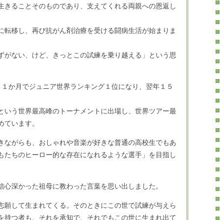
生きることそのものであり、支えてくれる両親への恩返し
に転移し、再び抗がん剤治療を受ける闘病生活が始まりま
ずがない、けど、きっとこの試練を乗り越える」という思
１１か月でジュニア世界ランキング１位になり、翌年１５
という世界最高峰のトーナメントに出場し、世界ツアー最
めています。
きながらも、おしゃれや音楽が好きな普通の高校生でもあ
もたちのヒーロー的な存在になれるような選手」を目指し
信心深かった祖母に教わった言葉を思い出しました。
志願して生まれてくる。そのときにこの世で試練が与えら
を持つ者も、それを承知で、それでもこの世に生まれ出て