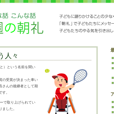
う人々
きと）という名前を聞い
賞の受賞が決まった車い
吾さんの後継者として期
です。
ナーで取り上げられてい
りました。