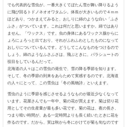
でも代表的な雪虫が、一番大きくてぼたん雪が舞い降りるよう
に飛び回るトドノネオオワタムシ。体長が大きいもので４ｍｍ
ほどあり、つかまえてみると、おしりに綿のような白い「ふさ
ふさ」がついています。これは何だと思いますか。綿ではあり
ません。「ワックス」です。虫の身体にあるワックス腺からに
ょろにょろっと出ており、それがふわふわとしたものになって
おしりについているんです。どうしてこんなものをつけるので
しょう。綿のようなふさふさは、飛ぶときに、パラシュートの
役目をしているんだって。
北海道の人々はこの雪虫の発生で、雪の降る季節を知ります。
そして、冬の季節の到来をあらためて実感するのです。北海道
の人々にとって、この雪虫は「冬の風物詩」といえます。
雪虫のように季節を感じさせるようなものが最近少なくなって
います。花屋さんでも一年中、菊の花が買えます。菊は切り花
用としてその生産量が最も多い花です。菊の花は、夜の長さ、
つまり暗い時間が、ある一定時間よりも長く続いたときに花を
作るのです。だから、実は秋から冬にかけてが菊も旬なのです