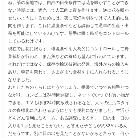
ね。菊の産地では、自然の日長条件では花を咲かすことができ
ない時期には、遮光して人工的に夜を作ります。逆に花を咲か
せないようにするためには、夜に電灯照明をつけて人工的に昼
間を作ります。これに温度条件なども調節して通年の生産・出
荷を可能にしているわけです。勝手に咲く時期をコントロール
しているわけです。
現在では花に限らず、環境条件を人為的にコントロールして野
菜栽培が行われ、また魚などの養殖も盛んに行われています。
それだけではなく、保存や輸送技術の発達、海外からの輸入も
あり、季節を問わず、さまざまな食材を手に入れられるように
なりました。
わたしたちのくらしはどうでしょう。携帯でいつでも相手とつ
ながり、コンビニは24時間開店し、ネットでいつでも買い物が
できる。ＴＶもほぼ24時間放映されるなど、人々の生活スタイ
ルの多様化に合わせるようにとても便利になりました。生活が
どんどん便利になる一方、ある調査によると、「日の出・日の
入りを1回も見たことがない」と答えた子どもが約52％いるん
だそうです。別に日の出を見たことがないからと言って、何か