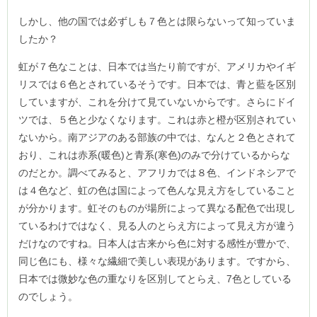
しかし、他の国では必ずしも７色とは限らないって知っていま
したか？
虹が７色なことは、日本では当たり前ですが、アメリカやイギ
リスでは６色とされているそうです。日本では、青と藍を区別
していますが、これを分けて見ていないからです。さらにドイ
ツでは、５色と少なくなります。これは赤と橙が区別されてい
ないから。南アジアのある部族の中では、なんと２色とされて
おり、これは赤系(暖色)と青系(寒色)のみで分けているからな
のだとか。調べてみると、アフリカでは８色、インドネシアで
は４色など、虹の色は国によって色んな見え方をしていること
が分かります。虹そのものが場所によって異なる配色で出現し
ているわけではなく、見る人のとらえ方によって見え方が違う
だけなのですね。日本人は古来から色に対する感性が豊かで、
同じ色にも、様々な繊細で美しい表現があります。ですから、
日本では微妙な色の重なりを区別してとらえ、7色としている
のでしょう。