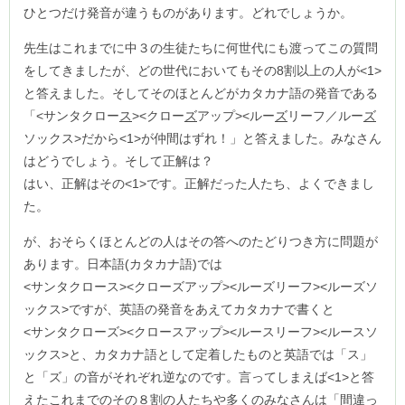
ひとつだけ発音が違うものがあります。どれでしょうか。
先生はこれまでに中３の生徒たちに何世代にも渡ってこの質問
をしてきましたが、どの世代においてもその8割以上の人が<1>
と答えました。そしてそのほとんどがカタカナ語の発音である
「<サンタクロー
ス
><クロー
ズ
アップ><ルー
ズ
リーフ／ルー
ズ
ソックス>だから<1>が仲間はずれ！」と答えました。みなさん
はどうでしょう。そして正解は？
はい、正解はその<1>です。正解だった人たち、よくできまし
た。
が、おそらくほとんどの人はその答へのたどりつき方に問題が
あります。日本語(カタカナ語)では
<サンタクロース><クローズアップ><ルーズリーフ><ルーズソ
ックス>ですが、英語の発音をあえてカタカナで書くと
<サンタクローズ><クロースアップ><ルースリーフ><ルースソ
ックス>と、カタカナ語として定着したものと英語では「ス」
と「ズ」の音がそれぞれ逆なのです。言ってしまえば<1>と答
えたこれまでのその８割の人たちや多くのみなさんは「間違っ