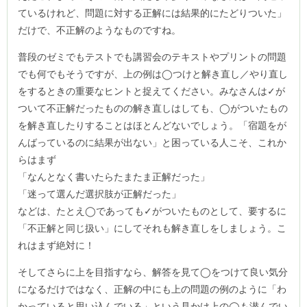
ているけれど、問題に対する正解には結果的にたどりついた」
だけで、不正解のようなものですね。
普段のゼミでもテストでも講習会のテキストやプリントの問題
でも何でもそうですが、上の例は◯つけと解き直し／やり直し
をするときの重要なヒントと捉えてください。みなさんは✓が
ついて不正解だったものの解き直しはしても、◯がついたもの
を解き直したりすることはほとんどないでしょう。「宿題をが
んばっているのに結果が出ない」と困っている人こそ、これか
らはまず
「なんとなく書いたらたまたま正解だった」
「迷って選んだ選択肢が正解だった」
などは、たとえ◯であっても✓がついたものとして、要するに
「不正解と同じ扱い」にしてそれも解き直しをしましょう。こ
れはまず絶対に！
そしてさらに上を目指すなら、解答を見て◯をつけて良い気分
になるだけではなく、正解の中にも上の問題の例のように「わ
かっていると思い込んでいる」という見かけ上の◯も潜んでい