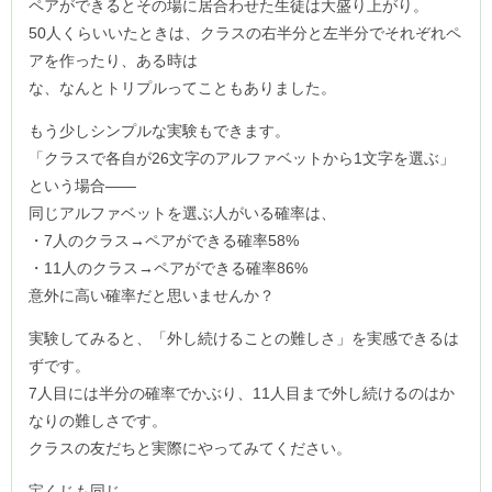
ペアができるとその場に居合わせた生徒は大盛り上がり。
50人くらいいたときは、クラスの右半分と左半分でそれぞれペ
アを作ったり、ある時は
な、なんとトリプルってこともありました。
もう少しシンプルな実験もできます。
「クラスで各自が26文字のアルファベットから1文字を選ぶ」
という場合――
同じアルファベットを選ぶ人がいる確率は、
・7人のクラス→ペアができる確率58%
・11人のクラス→ペアができる確率86%
意外に高い確率だと思いませんか？
実験してみると、「外し続けることの難しさ」を実感できるは
ずです。
7人目には半分の確率でかぶり、11人目まで外し続けるのはか
なりの難しさです。
クラスの友だちと実際にやってみてください。
宝くじも同じ。