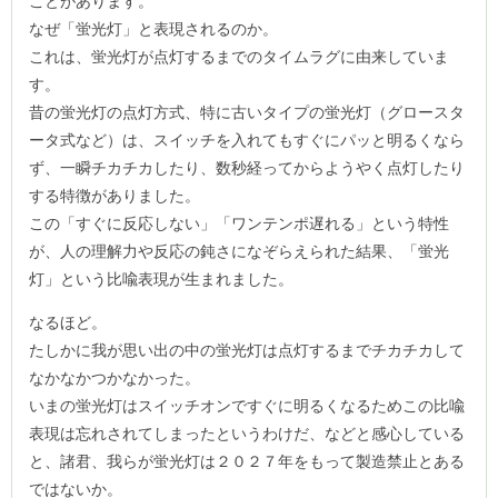
ことがあります。
なぜ「蛍光灯」と表現されるのか。
これは、蛍光灯が点灯するまでのタイムラグに由来していま
す。
昔の蛍光灯の点灯方式、特に古いタイプの蛍光灯（グロースタ
ータ式など）は、スイッチを入れてもすぐにパッと明るくなら
ず、一瞬チカチカしたり、数秒経ってからようやく点灯したり
する特徴がありました。
この「すぐに反応しない」「ワンテンポ遅れる」という特性
が、人の理解力や反応の鈍さになぞらえられた結果、「蛍光
灯」という比喩表現が生まれました。
なるほど。
たしかに我が思い出の中の蛍光灯は点灯するまでチカチカして
なかなかつかなかった。
いまの蛍光灯はスイッチオンですぐに明るくなるためこの比喩
表現は忘れされてしまったというわけだ、などと感心している
と、諸君、我らが蛍光灯は２０２７年をもって製造禁止とある
ではないか。