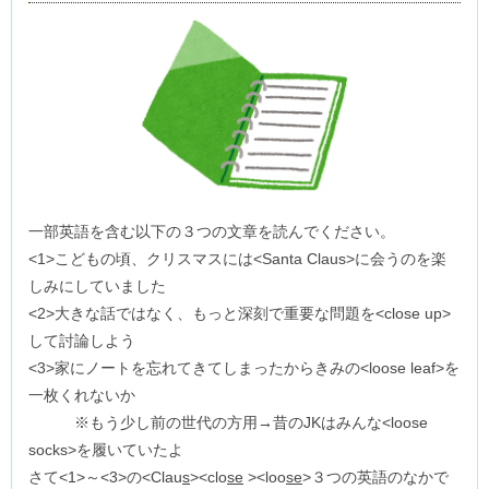
一部英語を含む以下の３つの文章を読んでください。
<1>こどもの頃、クリスマスには<Santa Claus>に会うのを楽
しみにしていました
<2>大きな話ではなく、もっと深刻で重要な問題を<close up>
して討論しよう
<3>家にノートを忘れてきてしまったからきみの<loose leaf>を
一枚くれないか
※もう少し前の世代の方用→昔のJKはみんな<loose
socks>を履いていたよ
さて<1>～<3>の<Clau
s
><clo
se
><loo
se
>３つの英語のなかで