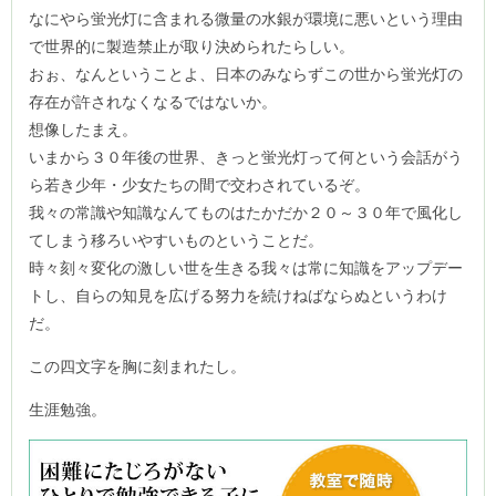
なにやら蛍光灯に含まれる微量の水銀が環境に悪いという理由
で世界的に製造禁止が取り決められたらしい。
おぉ、なんということよ、日本のみならずこの世から蛍光灯の
存在が許されなくなるではないか。
想像したまえ。
いまから３０年後の世界、きっと蛍光灯って何という会話がう
ら若き少年・少女たちの間で交わされているぞ。
我々の常識や知識なんてものはたかだか２０～３０年で風化し
てしまう移ろいやすいものということだ。
時々刻々変化の激しい世を生きる我々は常に知識をアップデー
トし、自らの知見を広げる努力を続けねばならぬというわけ
だ。
この四文字を胸に刻まれたし。
生涯勉強。