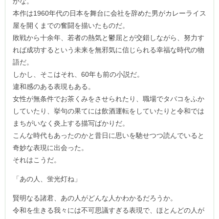
かな。
本作は1960年代の日本を舞台に会社を辞めた男がカレーライス
屋を開くまでの奮闘を描いたものだ。
敗戦から十余年、若者の熱気と鬱屈とが交錯しながら、努力す
れば成功するという未来を無邪気に信じられる幸福な時代の物
語だ。
しかし、そこはそれ、60年も前の小説だ。
違和感のある表現もある。
女性が無条件でお茶くみをさせられたり、職場でタバコをふか
していたり、挙句の果てには飲酒運転をしていたりと令和では
まちがいなく炎上する描写ばかりだ。
こんな時代もあったのかと昔日に思いを馳せつつ読んでいると
奇妙な表現に出会った。
それはこうだ。
「あの人、蛍光灯ね」
賢明なる諸君、あの人がどんな人かわかるだろうか。
令和を生きる我々には不可思議すぎる表現で、ほとんどの人が