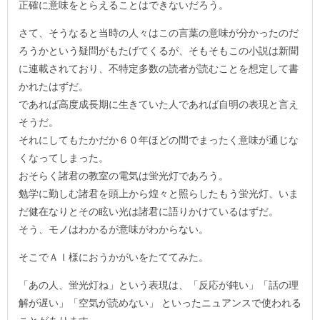
正確に意味をとらえることはできないだろう。
さて、そうなると当時の人々はこの言葉の意味が分かったのだ
ろうかという疑問がもたげてくるが、そもそもこの小説は新聞
に連載されており、不特定多数の読者が読むことを想定して書
かれたはずだ。
であれば高度成長期に生きていた人であれば自明の表現と言え
そうだ。
それにしてもたかだか６０年ほどの間でまったく意味が通じな
くなってしまった。
おそらく諸君の教室の電気は蛍光灯であろう。
勉学に勤しむ諸君を頭上から煌々と照らしたもう蛍光灯、いま
だ健在なりとその眩い光は諸君に語りかけているはずだ。
そう、モノはわかるが意味がわからない。
そこでＡＩ様におうかがいをたててみた。
「あの人、蛍光灯ね」という表現は、「反応が鈍い」「話の理
解が遅い」「空気が読めない」 といったニュアンスで使われる