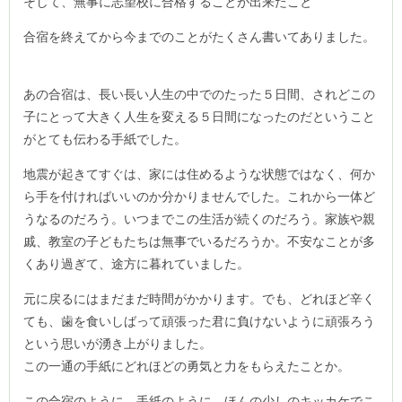
そして、無事に志望校に合格することが出来たこと
合宿を終えてから今までのことがたくさん書いてありました。
あの合宿は、長い長い人生の中でのたった５日間、されどこの
子にとって大きく人生を変える５日間になったのだということ
がとても伝わる手紙でした。
地震が起きてすぐは、家には住めるような状態ではなく、何か
ら手を付ければいいのか分かりませんでした。これから一体ど
うなるのだろう。いつまでこの生活が続くのだろう。家族や親
戚、教室の子どもたちは無事でいるだろうか。不安なことが多
くあり過ぎて、途方に暮れていました。
元に戻るにはまだまだ時間がかかります。でも、どれほど辛く
ても、歯を食いしばって頑張った君に負けないように頑張ろう
という思いが湧き上がりました。
この一通の手紙にどれほどの勇気と力をもらえたことか。
この合宿のように、手紙のように、ほんの少しのキッカケでこ