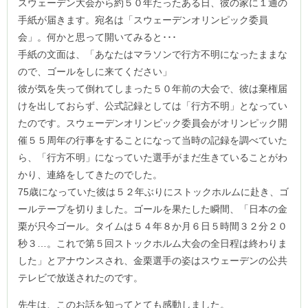
スウェーデン大会から約５０年たったある日、彼の家に１通の
手紙が届きます。宛名は「スウェーデンオリンピック委員
会」。何かと思って開いてみると･･･
手紙の文面は、「あなたはマラソンで行方不明になったままな
ので、ゴールをしに来てください」
彼が気を失って倒れてしまった５０年前の大会で、彼は棄権届
けを出しておらず、公式記録としては「行方不明」となってい
たのです。スウェーデンオリンピック委員会がオリンピック開
催５５周年の行事をすることになって当時の記録を調べていた
ら、「行方不明」になっていた選手がまだ生きていることがわ
かり、連絡をしてきたのでした。
75歳になっていた彼は５２年ぶりにストックホルムに赴き、ゴ
ールテープを切りました。ゴールを果たした瞬間、「日本の金
栗が只今ゴール。タイムは５４年８か月６日５時間３２分２０
秒３…。これで第５回ストックホルム大会の全日程は終わりま
した」とアナウンスされ、金栗選手の姿はスウェーデンの公共
テレビで放送されたのです。
先生は、このお話を知ってとても感動しました。