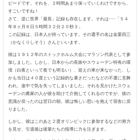
ピードです。それを、２時間あまり保っていくわけですから、
すごいですね！
さて、逆に世界「最長」記録も存在します。それは･･･「５４
年８ヶ月６日５時間３２分２０秒３」
この記録は、日本人が持っています。その選手の名は金栗四三
（かなくりしそう）さんといいます。
彼は１９１２年のストックホルム大会にマラソン代表として参
加しました。しかし、日本からの長旅やスウェーデン特有の環
境（白夜といって夜でも明るい）、迎えの車が来なかった、し
かも当日は４０度という記録的な暑さだったなどの不運に見舞
われ、途中で気を失ってしまいました。それを見かけたスウェ
ーデンの農家の人が彼を助けて介抱してくれるのですが、彼の
意識が戻ったのは翌日の朝。彼は悔しい思いを抱えて宿舎に戻
りました。
しかし、彼はこのあと２度オリンピックに参加するなどの努力
を見せ、引退後は後輩たちの指導に力を注ぎます。