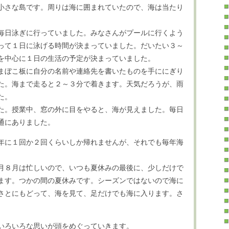
小さな島です。周りは海に囲まれていたので、海は当たり
毎日泳ぎに行っていました。みなさんがプールに行くよう
って１日に泳げる時間が決まっていました。だいたい３～
を中心に１日の生活の予定が決まっていました。
まぼこ板に自分の名前や連絡先を書いたものを手ににぎり
た。海まで走ると２～３分で着きます。天気だろうが、雨
た。
た。授業中、窓の外に目をやると、海が見えました。毎日
通にありました。
年に１回か２回くらいしか帰れませんが、それでも毎年海
月８月は忙しいので、いつも夏休みの最後に、少しだけで
ます。つかの間の夏休みです。シーズンではないので海に
さとにもどって、海を見て、足だけでも海に入ります。さ
いろいろな思いが頭をめぐっていきます。