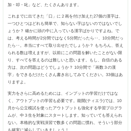
加・叩・叱」など、たくさんあります。
これまでに出てきた「口」に２画を付け加えた27個の漢字は、
一つひとつはどれも簡単で、知らない字はないのではないでし
ょうか？ 確かに頭の中に入っている漢字ばかりですよね。で
は、考える時間が2分間ではなく5分間だったら‥、10分間だっ
たら‥。本当にすべて取り出せたでしょうか？ もちろん、答え
られる数は増えますが、以前にこの問題を解いたことがない限
り、すべてを答えるのは難しいと思います。もし、自信のある
方は、次の問題はどうでしょうか？ 10分間で「画数３の漢
字」をできるだけたくさん書き出してみてください。33個はあ
りますよ。
実力をさらに高めるためには、インプットの学習だけではな
く、アウトプットの学習も必要です。能開(ティエラ)では、10
月から公立模試を使ったアウトプットも強化する学習プログラ
ムが、中３生を対象にスタートします。知っていても答えられ
ない。本格的な実戦演習で数多くの問題に慣れ、そういう部分
も確実に減らしていきましょう！